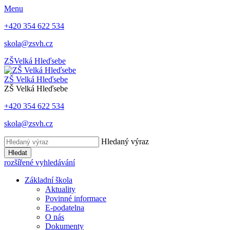
Menu
+420 354 622 534
skola@zsvh.cz
ZŠ
Velká Hleďsebe
ZŠ Velká Hleďsebe
ZŠ Velká Hleďsebe
+420 354 622 534
skola@zsvh.cz
Hledaný výraz
Hledat
rozšířené vyhledávání
Základní škola
Aktuality
Povinné informace
E-podatelna
O nás
Dokumenty