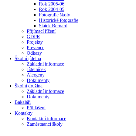
Rok 2005-06
Rok 2004-05
Fotografie školy
Historické fotografie
Statek Bernard
Přijímací řížení
GDPR
Projekty
Prevence
Odkazy
Školní jídelna
Základní informace
Jídelníček
Alergeny
Dokumenty
Školní družina
Základní informace
Dokumenty
Bakaláři
Přihlášení
Kontakty
Kontaktní informace
Zaměstnanci školy