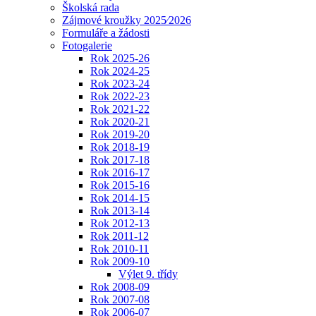
Školská rada
Zájmové kroužky 2025⁄2026
Formuláře a žádosti
Fotogalerie
Rok 2025-26
Rok 2024-25
Rok 2023-24
Rok 2022-23
Rok 2021-22
Rok 2020-21
Rok 2019-20
Rok 2018-19
Rok 2017-18
Rok 2016-17
Rok 2015-16
Rok 2014-15
Rok 2013-14
Rok 2012-13
Rok 2011-12
Rok 2010-11
Rok 2009-10
Výlet 9. třídy
Rok 2008-09
Rok 2007-08
Rok 2006-07