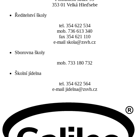
353 01 Velká Hleďsebe
Ředitelství školy
tel. 354 622 534
mob. 736 613 340
fax 354 621 110
e-mail skola@zsvh.cz
Sborovna školy
mob. 733 180 732
Školní jídelna
tel. 354 622 564
e-mail jidelna@zsvh.cz