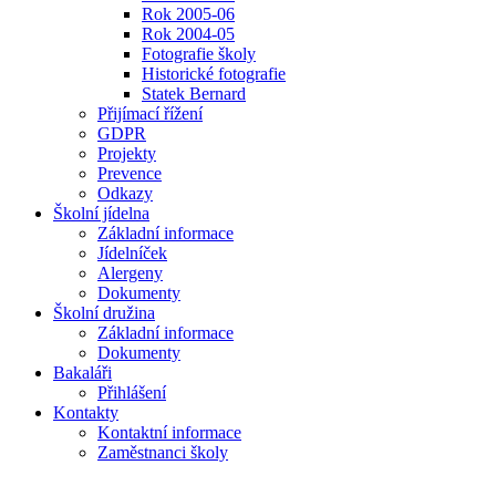
Rok 2005-06
Rok 2004-05
Fotografie školy
Historické fotografie
Statek Bernard
Přijímací řížení
GDPR
Projekty
Prevence
Odkazy
Školní jídelna
Základní informace
Jídelníček
Alergeny
Dokumenty
Školní družina
Základní informace
Dokumenty
Bakaláři
Přihlášení
Kontakty
Kontaktní informace
Zaměstnanci školy