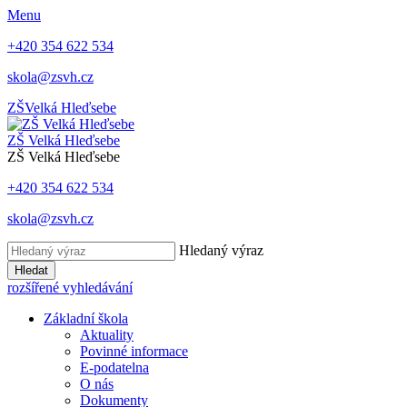
Menu
+420 354 622 534
skola@zsvh.cz
ZŠ
Velká Hleďsebe
ZŠ Velká Hleďsebe
ZŠ Velká Hleďsebe
+420 354 622 534
skola@zsvh.cz
Hledaný výraz
Hledat
rozšířené vyhledávání
Základní škola
Aktuality
Povinné informace
E-podatelna
O nás
Dokumenty