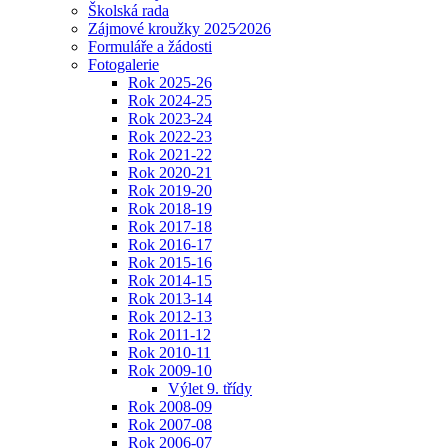
Školská rada
Zájmové kroužky 2025⁄2026
Formuláře a žádosti
Fotogalerie
Rok 2025-26
Rok 2024-25
Rok 2023-24
Rok 2022-23
Rok 2021-22
Rok 2020-21
Rok 2019-20
Rok 2018-19
Rok 2017-18
Rok 2016-17
Rok 2015-16
Rok 2014-15
Rok 2013-14
Rok 2012-13
Rok 2011-12
Rok 2010-11
Rok 2009-10
Výlet 9. třídy
Rok 2008-09
Rok 2007-08
Rok 2006-07