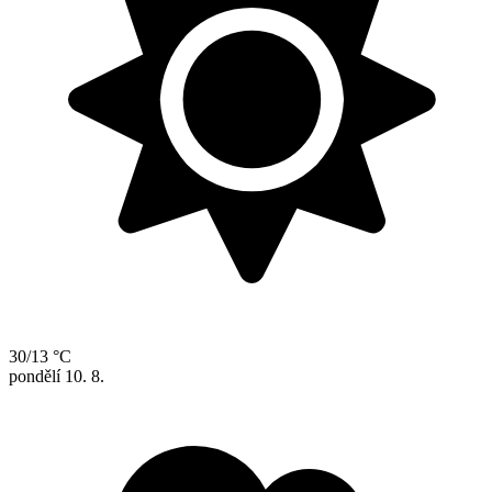
30/13 °C
pondělí
10. 8.