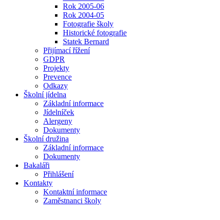
Rok 2005-06
Rok 2004-05
Fotografie školy
Historické fotografie
Statek Bernard
Přijímací řížení
GDPR
Projekty
Prevence
Odkazy
Školní jídelna
Základní informace
Jídelníček
Alergeny
Dokumenty
Školní družina
Základní informace
Dokumenty
Bakaláři
Přihlášení
Kontakty
Kontaktní informace
Zaměstnanci školy