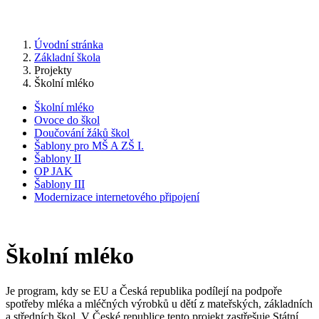
Úvodní stránka
Základní škola
Projekty
Školní mléko
Školní mléko
Ovoce do škol
Doučování žáků škol
Šablony pro MŠ A ZŠ I.
Šablony II
OP JAK
Šablony III
Modernizace internetového připojení
Školní mléko
Je program, kdy se EU a Česká republika podílejí na podpoře
spotřeby mléka a mléčných výrobků u dětí z mateřských, základních
a středních škol. V České republice tento projekt zastřešuje Státní