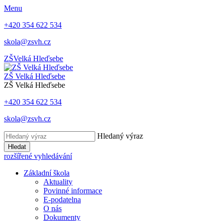
Menu
+420 354 622 534
skola@zsvh.cz
ZŠ
Velká Hleďsebe
ZŠ Velká Hleďsebe
ZŠ Velká Hleďsebe
+420 354 622 534
skola@zsvh.cz
Hledaný výraz
Hledat
rozšířené vyhledávání
Základní škola
Aktuality
Povinné informace
E-podatelna
O nás
Dokumenty