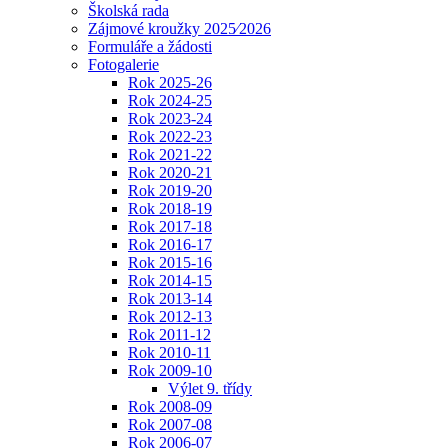
Školská rada
Zájmové kroužky 2025⁄2026
Formuláře a žádosti
Fotogalerie
Rok 2025-26
Rok 2024-25
Rok 2023-24
Rok 2022-23
Rok 2021-22
Rok 2020-21
Rok 2019-20
Rok 2018-19
Rok 2017-18
Rok 2016-17
Rok 2015-16
Rok 2014-15
Rok 2013-14
Rok 2012-13
Rok 2011-12
Rok 2010-11
Rok 2009-10
Výlet 9. třídy
Rok 2008-09
Rok 2007-08
Rok 2006-07