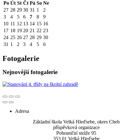
Po
Út
St
Čt
Pá
So
Ne
27
28
29
30
31
1
2
3
4
5
6
7
8
9
10
11
12
13
14
15
16
17
18
19
20
21
22
23
24
25
26
27
28
29
30
31
1
2
3
4
5
6
Fotogalerie
Nejnovější fotogalerie
Adresa
Základní škola Velká Hleďsebe, okres Cheb
příspěvková organizace
Pohraniční stráže 95
353 01 Velká Hleďsebe