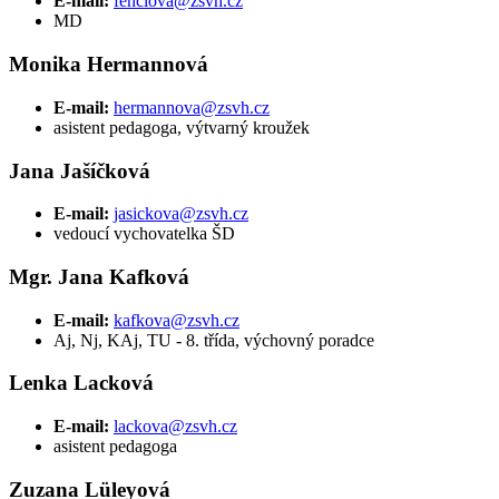
E-mail:
fenclova@zsvh.cz
MD
Monika Hermannová
E-mail:
hermannova@zsvh.cz
asistent pedagoga, výtvarný kroužek
Jana Jašíčková
E-mail:
jasickova@zsvh.cz
vedoucí vychovatelka ŠD
Mgr. Jana Kafková
E-mail:
kafkova@zsvh.cz
Aj, Nj, KAj, TU - 8. třída, výchovný poradce
Lenka Lacková
E-mail:
lackova@zsvh.cz
asistent pedagoga
Zuzana Lüleyová