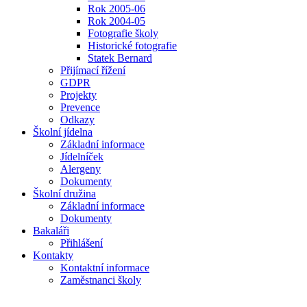
Rok 2005-06
Rok 2004-05
Fotografie školy
Historické fotografie
Statek Bernard
Přijímací řížení
GDPR
Projekty
Prevence
Odkazy
Školní jídelna
Základní informace
Jídelníček
Alergeny
Dokumenty
Školní družina
Základní informace
Dokumenty
Bakaláři
Přihlášení
Kontakty
Kontaktní informace
Zaměstnanci školy