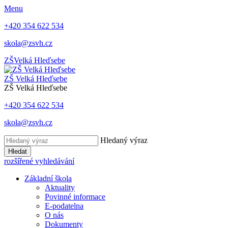
Menu
+420 354 622 534
skola@zsvh.cz
ZŠ
Velká Hleďsebe
ZŠ Velká Hleďsebe
ZŠ Velká Hleďsebe
+420 354 622 534
skola@zsvh.cz
Hledaný výraz
Hledat
rozšířené vyhledávání
Základní škola
Aktuality
Povinné informace
E-podatelna
O nás
Dokumenty