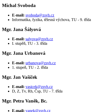
Michal Svoboda
E-mail:
svoboda@zsvh.cz
Informatika, fyzika, tělesná výchova, TU - 9. třída
Mgr. Jana Šályová
E-mail:
salyova@zsvh.cz
I. stupěň, TU - 3. třída
Mgr. Jana Urbanová
E-mail:
urbanova@zsvh.cz
1. stupeň, TU - 2. třída
Mgr. Jan Vašíček
E-mail:
vasicek@zsvh.cz
D, Z, Tv, Rh, Čsp, TU - 7. třída
Mgr. Petra Vaněk, Bc.
E-mail:
vanek@zsvh.cz