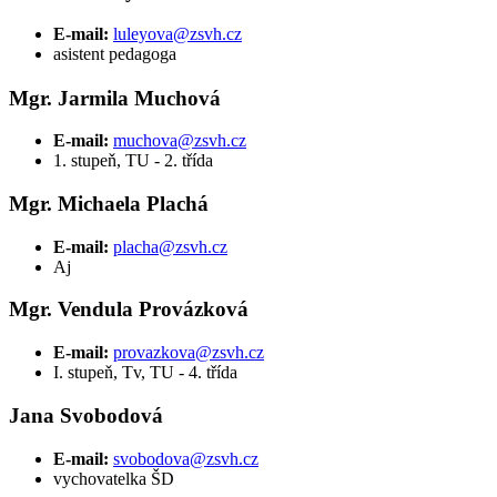
E-mail:
luleyova@zsvh.cz
asistent pedagoga
Mgr. Jarmila Muchová
E-mail:
muchova@zsvh.cz
1. stupeň, TU - 2. třída
Mgr. Michaela Plachá
E-mail:
placha@zsvh.cz
Aj
Mgr. Vendula Provázková
E-mail:
provazkova@zsvh.cz
I. stupeň, Tv, TU - 4. třída
Jana Svobodová
E-mail:
svobodova@zsvh.cz
vychovatelka ŠD