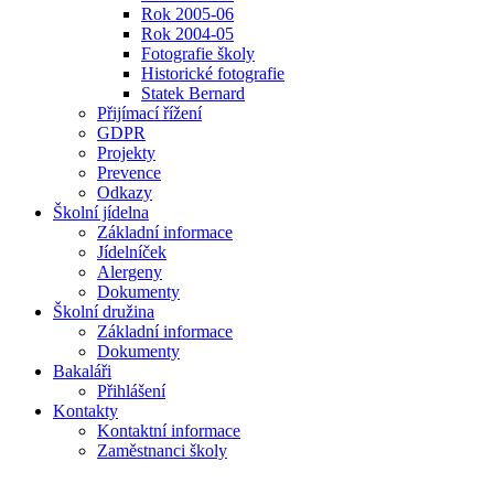
Rok 2005-06
Rok 2004-05
Fotografie školy
Historické fotografie
Statek Bernard
Přijímací řížení
GDPR
Projekty
Prevence
Odkazy
Školní jídelna
Základní informace
Jídelníček
Alergeny
Dokumenty
Školní družina
Základní informace
Dokumenty
Bakaláři
Přihlášení
Kontakty
Kontaktní informace
Zaměstnanci školy