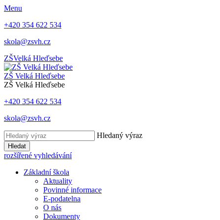
Menu
+420 354 622 534
skola@zsvh.cz
ZŠ
Velká Hleďsebe
ZŠ Velká Hleďsebe
ZŠ Velká Hleďsebe
+420 354 622 534
skola@zsvh.cz
Hledaný výraz
Hledat
rozšířené vyhledávání
Základní škola
Aktuality
Povinné informace
E-podatelna
O nás
Dokumenty