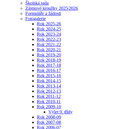
Školská rada
Zájmové kroužky 2025⁄2026
Formuláře a žádosti
Fotogalerie
Rok 2025-26
Rok 2024-25
Rok 2023-24
Rok 2022-23
Rok 2021-22
Rok 2020-21
Rok 2019-20
Rok 2018-19
Rok 2017-18
Rok 2016-17
Rok 2015-16
Rok 2014-15
Rok 2013-14
Rok 2012-13
Rok 2011-12
Rok 2010-11
Rok 2009-10
Výlet 9. třídy
Rok 2008-09
Rok 2007-08
Rok 2006-07