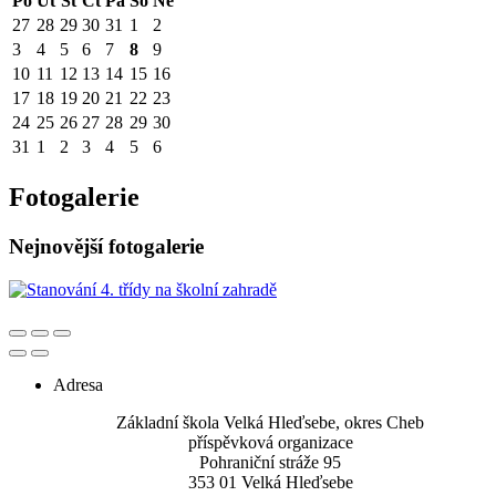
Po
Út
St
Čt
Pá
So
Ne
27
28
29
30
31
1
2
3
4
5
6
7
8
9
10
11
12
13
14
15
16
17
18
19
20
21
22
23
24
25
26
27
28
29
30
31
1
2
3
4
5
6
Fotogalerie
Nejnovější fotogalerie
Adresa
Základní škola Velká Hleďsebe, okres Cheb
příspěvková organizace
Pohraniční stráže 95
353 01 Velká Hleďsebe