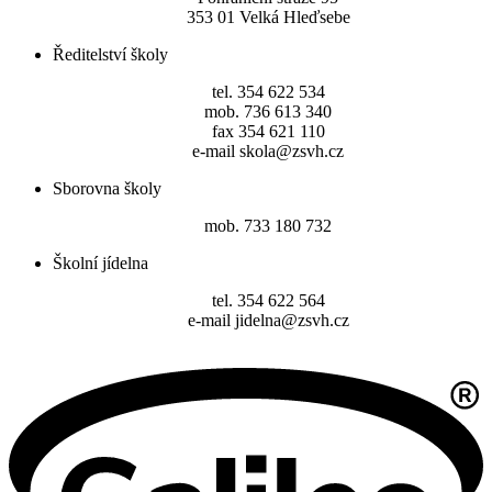
353 01 Velká Hleďsebe
Ředitelství školy
tel. 354 622 534
mob. 736 613 340
fax 354 621 110
e-mail skola@zsvh.cz
Sborovna školy
mob. 733 180 732
Školní jídelna
tel. 354 622 564
e-mail jidelna@zsvh.cz