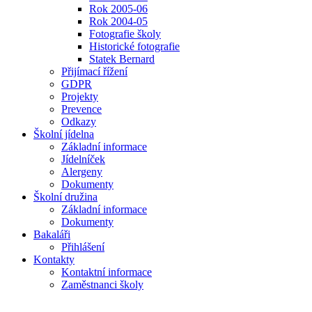
Rok 2005-06
Rok 2004-05
Fotografie školy
Historické fotografie
Statek Bernard
Přijímací řížení
GDPR
Projekty
Prevence
Odkazy
Školní jídelna
Základní informace
Jídelníček
Alergeny
Dokumenty
Školní družina
Základní informace
Dokumenty
Bakaláři
Přihlášení
Kontakty
Kontaktní informace
Zaměstnanci školy