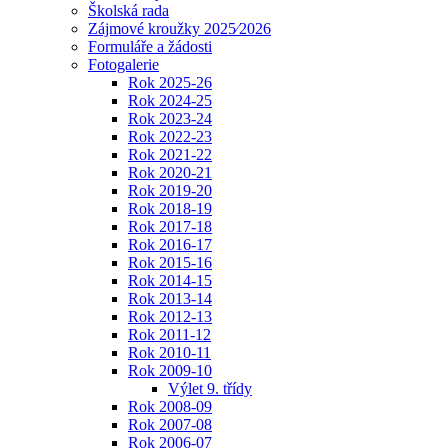
Školská rada
Zájmové kroužky 2025⁄2026
Formuláře a žádosti
Fotogalerie
Rok 2025-26
Rok 2024-25
Rok 2023-24
Rok 2022-23
Rok 2021-22
Rok 2020-21
Rok 2019-20
Rok 2018-19
Rok 2017-18
Rok 2016-17
Rok 2015-16
Rok 2014-15
Rok 2013-14
Rok 2012-13
Rok 2011-12
Rok 2010-11
Rok 2009-10
Výlet 9. třídy
Rok 2008-09
Rok 2007-08
Rok 2006-07