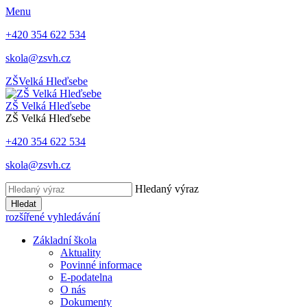
Menu
+420 354 622 534
skola@zsvh.cz
ZŠ
Velká Hleďsebe
ZŠ Velká Hleďsebe
ZŠ Velká Hleďsebe
+420 354 622 534
skola@zsvh.cz
Hledaný výraz
Hledat
rozšířené vyhledávání
Základní škola
Aktuality
Povinné informace
E-podatelna
O nás
Dokumenty