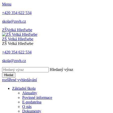
Menu
+420 354 622 534
skola@zsvh.cz
ZŠ
Velká Hleďsebe
ZŠ Velká Hleďsebe
ZŠ Velká Hleďsebe
+420 354 622 534
skola@zsvh.cz
Hledaný výraz
Hledat
rozšířené vyhledávání
Základní škola
Aktuality
Povinné informace
E-podatelna
O nás
Dokumenty