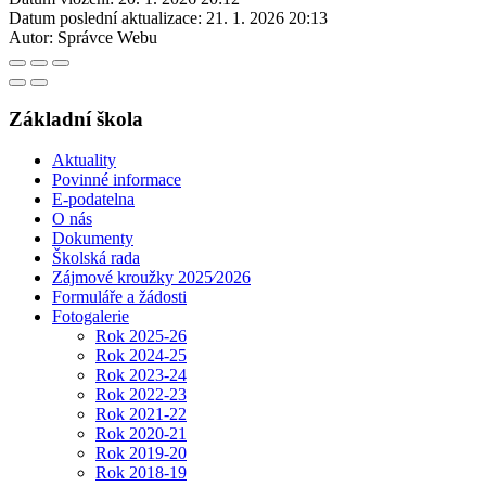
Datum poslední aktualizace:
21. 1. 2026 20:13
Autor:
Správce Webu
Základní škola
Aktuality
Povinné informace
E-podatelna
O nás
Dokumenty
Školská rada
Zájmové kroužky 2025⁄2026
Formuláře a žádosti
Fotogalerie
Rok 2025-26
Rok 2024-25
Rok 2023-24
Rok 2022-23
Rok 2021-22
Rok 2020-21
Rok 2019-20
Rok 2018-19