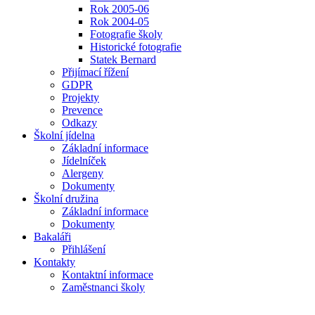
Rok 2005-06
Rok 2004-05
Fotografie školy
Historické fotografie
Statek Bernard
Přijímací řížení
GDPR
Projekty
Prevence
Odkazy
Školní jídelna
Základní informace
Jídelníček
Alergeny
Dokumenty
Školní družina
Základní informace
Dokumenty
Bakaláři
Přihlášení
Kontakty
Kontaktní informace
Zaměstnanci školy