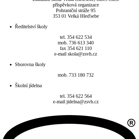
příspěvková organizace
Pohraniční stráže 95
353 01 Velká Hleďsebe
Ředitelství školy
tel. 354 622 534
mob. 736 613 340
fax 354 621 110
e-mail skola@zsvh.cz
Sborovna školy
mob. 733 180 732
Školní jídelna
tel. 354 622 564
e-mail jidelna@zsvh.cz