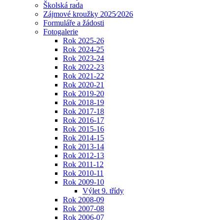
Školská rada
Zájmové kroužky 2025⁄2026
Formuláře a žádosti
Fotogalerie
Rok 2025-26
Rok 2024-25
Rok 2023-24
Rok 2022-23
Rok 2021-22
Rok 2020-21
Rok 2019-20
Rok 2018-19
Rok 2017-18
Rok 2016-17
Rok 2015-16
Rok 2014-15
Rok 2013-14
Rok 2012-13
Rok 2011-12
Rok 2010-11
Rok 2009-10
Výlet 9. třídy
Rok 2008-09
Rok 2007-08
Rok 2006-07