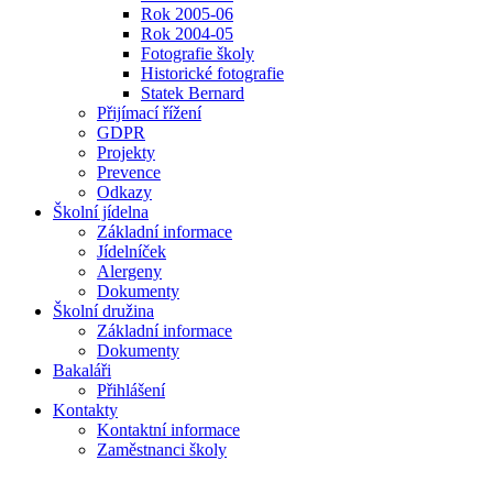
Rok 2005-06
Rok 2004-05
Fotografie školy
Historické fotografie
Statek Bernard
Přijímací řížení
GDPR
Projekty
Prevence
Odkazy
Školní jídelna
Základní informace
Jídelníček
Alergeny
Dokumenty
Školní družina
Základní informace
Dokumenty
Bakaláři
Přihlášení
Kontakty
Kontaktní informace
Zaměstnanci školy