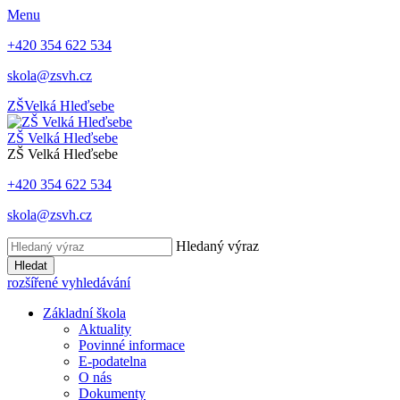
Menu
+420 354 622 534
skola@zsvh.cz
ZŠ
Velká Hleďsebe
ZŠ Velká Hleďsebe
ZŠ Velká Hleďsebe
+420 354 622 534
skola@zsvh.cz
Hledaný výraz
Hledat
rozšířené vyhledávání
Základní škola
Aktuality
Povinné informace
E-podatelna
O nás
Dokumenty