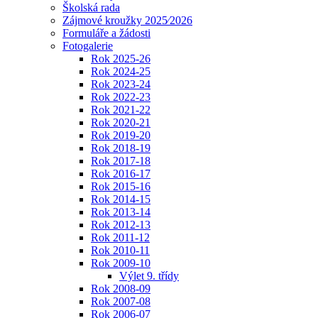
Školská rada
Zájmové kroužky 2025⁄2026
Formuláře a žádosti
Fotogalerie
Rok 2025-26
Rok 2024-25
Rok 2023-24
Rok 2022-23
Rok 2021-22
Rok 2020-21
Rok 2019-20
Rok 2018-19
Rok 2017-18
Rok 2016-17
Rok 2015-16
Rok 2014-15
Rok 2013-14
Rok 2012-13
Rok 2011-12
Rok 2010-11
Rok 2009-10
Výlet 9. třídy
Rok 2008-09
Rok 2007-08
Rok 2006-07