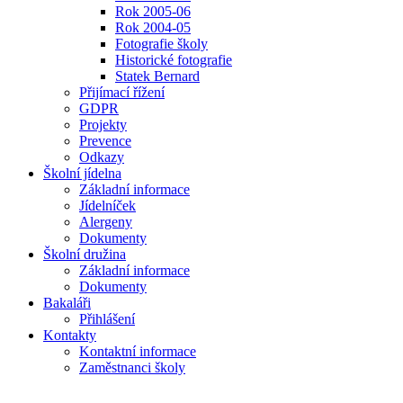
Rok 2005-06
Rok 2004-05
Fotografie školy
Historické fotografie
Statek Bernard
Přijímací řížení
GDPR
Projekty
Prevence
Odkazy
Školní jídelna
Základní informace
Jídelníček
Alergeny
Dokumenty
Školní družina
Základní informace
Dokumenty
Bakaláři
Přihlášení
Kontakty
Kontaktní informace
Zaměstnanci školy