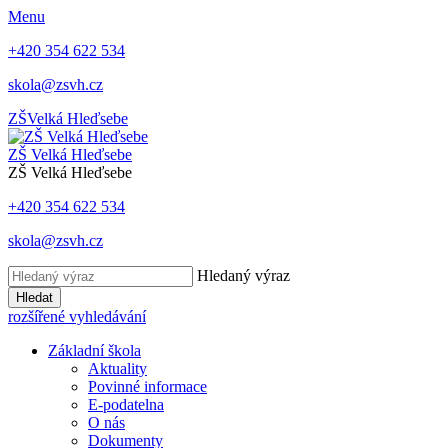
Menu
+420 354 622 534
skola@zsvh.cz
ZŠ
Velká Hleďsebe
ZŠ Velká Hleďsebe
ZŠ Velká Hleďsebe
+420 354 622 534
skola@zsvh.cz
Hledaný výraz
Hledat
rozšířené vyhledávání
Základní škola
Aktuality
Povinné informace
E-podatelna
O nás
Dokumenty