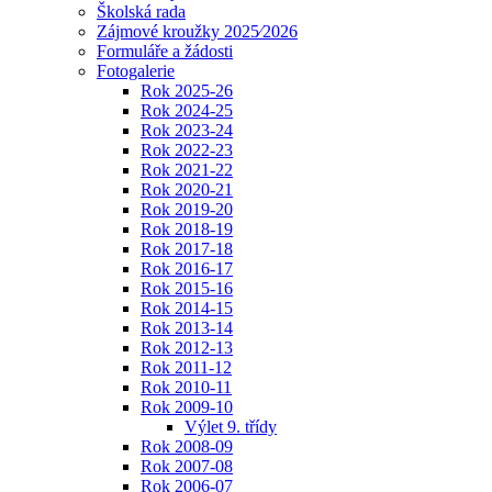
Školská rada
Zájmové kroužky 2025⁄2026
Formuláře a žádosti
Fotogalerie
Rok 2025-26
Rok 2024-25
Rok 2023-24
Rok 2022-23
Rok 2021-22
Rok 2020-21
Rok 2019-20
Rok 2018-19
Rok 2017-18
Rok 2016-17
Rok 2015-16
Rok 2014-15
Rok 2013-14
Rok 2012-13
Rok 2011-12
Rok 2010-11
Rok 2009-10
Výlet 9. třídy
Rok 2008-09
Rok 2007-08
Rok 2006-07