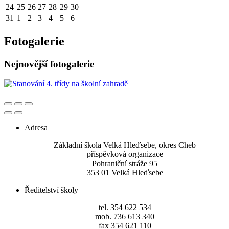
24
25
26
27
28
29
30
31
1
2
3
4
5
6
Fotogalerie
Nejnovější fotogalerie
Adresa
Základní škola Velká Hleďsebe, okres Cheb
příspěvková organizace
Pohraniční stráže 95
353 01 Velká Hleďsebe
Ředitelství školy
tel. 354 622 534
mob. 736 613 340
fax 354 621 110