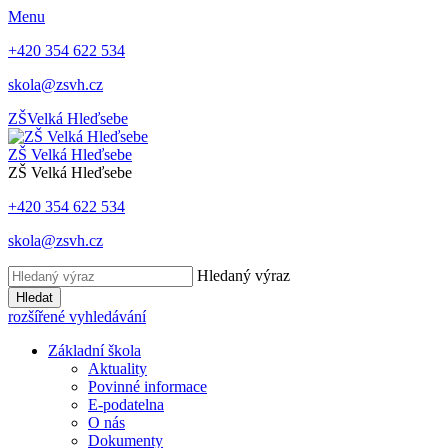
Menu
+420 354 622 534
skola@zsvh.cz
ZŠ
Velká Hleďsebe
ZŠ Velká Hleďsebe
ZŠ Velká Hleďsebe
+420 354 622 534
skola@zsvh.cz
Hledaný výraz
Hledat
rozšířené vyhledávání
Základní škola
Aktuality
Povinné informace
E-podatelna
O nás
Dokumenty