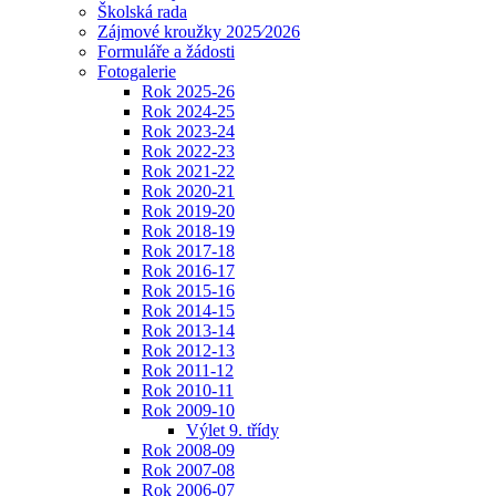
Školská rada
Zájmové kroužky 2025⁄2026
Formuláře a žádosti
Fotogalerie
Rok 2025-26
Rok 2024-25
Rok 2023-24
Rok 2022-23
Rok 2021-22
Rok 2020-21
Rok 2019-20
Rok 2018-19
Rok 2017-18
Rok 2016-17
Rok 2015-16
Rok 2014-15
Rok 2013-14
Rok 2012-13
Rok 2011-12
Rok 2010-11
Rok 2009-10
Výlet 9. třídy
Rok 2008-09
Rok 2007-08
Rok 2006-07