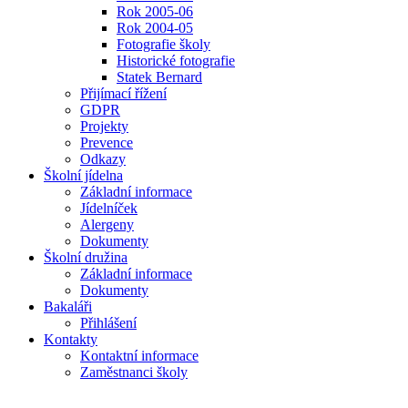
Rok 2005-06
Rok 2004-05
Fotografie školy
Historické fotografie
Statek Bernard
Přijímací řížení
GDPR
Projekty
Prevence
Odkazy
Školní jídelna
Základní informace
Jídelníček
Alergeny
Dokumenty
Školní družina
Základní informace
Dokumenty
Bakaláři
Přihlášení
Kontakty
Kontaktní informace
Zaměstnanci školy