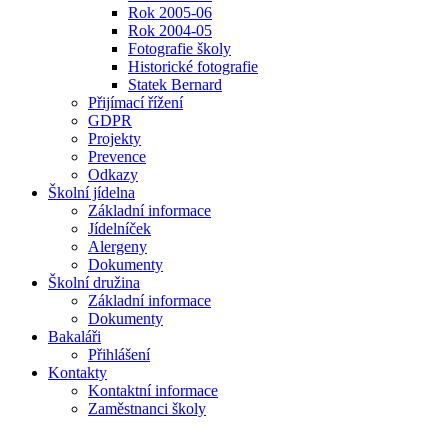
Rok 2005-06
Rok 2004-05
Fotografie školy
Historické fotografie
Statek Bernard
Přijímací řížení
GDPR
Projekty
Prevence
Odkazy
Školní jídelna
Základní informace
Jídelníček
Alergeny
Dokumenty
Školní družina
Základní informace
Dokumenty
Bakaláři
Přihlášení
Kontakty
Kontaktní informace
Zaměstnanci školy