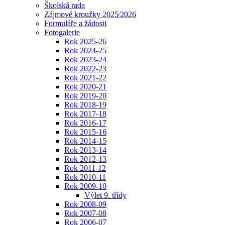
Školská rada
Zájmové kroužky 2025⁄2026
Formuláře a žádosti
Fotogalerie
Rok 2025-26
Rok 2024-25
Rok 2023-24
Rok 2022-23
Rok 2021-22
Rok 2020-21
Rok 2019-20
Rok 2018-19
Rok 2017-18
Rok 2016-17
Rok 2015-16
Rok 2014-15
Rok 2013-14
Rok 2012-13
Rok 2011-12
Rok 2010-11
Rok 2009-10
Výlet 9. třídy
Rok 2008-09
Rok 2007-08
Rok 2006-07