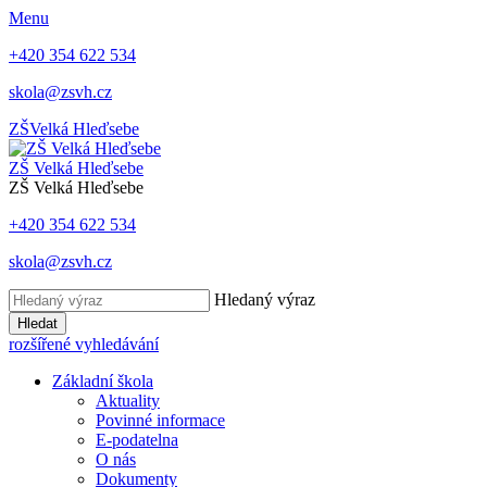
Menu
+420 354 622 534
skola@zsvh.cz
ZŠ
Velká Hleďsebe
ZŠ Velká Hleďsebe
ZŠ Velká Hleďsebe
+420 354 622 534
skola@zsvh.cz
Hledaný výraz
Hledat
rozšířené vyhledávání
Základní škola
Aktuality
Povinné informace
E-podatelna
O nás
Dokumenty