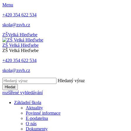
Menu
+420 354 622 534
skola@zsvh.cz
ZŠ
Velká Hleďsebe
ZŠ Velká Hleďsebe
ZŠ Velká Hleďsebe
+420 354 622 534
skola@zsvh.cz
Hledaný výraz
Hledat
rozšířené vyhledávání
Základní škola
Aktuality
Povinné informace
E-podatelna
O nás
Dokumenty