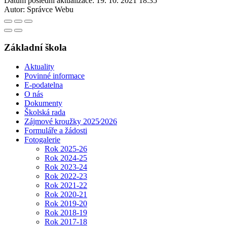
Datum poslední aktualizace:
19. 10. 2021 18:35
Autor:
Správce Webu
Základní škola
Aktuality
Povinné informace
E-podatelna
O nás
Dokumenty
Školská rada
Zájmové kroužky 2025⁄2026
Formuláře a žádosti
Fotogalerie
Rok 2025-26
Rok 2024-25
Rok 2023-24
Rok 2022-23
Rok 2021-22
Rok 2020-21
Rok 2019-20
Rok 2018-19
Rok 2017-18