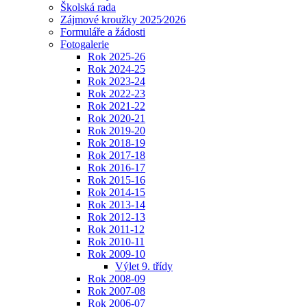
Školská rada
Zájmové kroužky 2025⁄2026
Formuláře a žádosti
Fotogalerie
Rok 2025-26
Rok 2024-25
Rok 2023-24
Rok 2022-23
Rok 2021-22
Rok 2020-21
Rok 2019-20
Rok 2018-19
Rok 2017-18
Rok 2016-17
Rok 2015-16
Rok 2014-15
Rok 2013-14
Rok 2012-13
Rok 2011-12
Rok 2010-11
Rok 2009-10
Výlet 9. třídy
Rok 2008-09
Rok 2007-08
Rok 2006-07