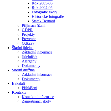
Rok 2005-06
Rok 2004-05
Fotografie školy
Historické fotografie
Statek Bernard
Přijímací řížení
GDPR
Projekty
Prevence
Odkazy
Školní jídelna
Základní informace
Jídelníček
Alergeny
Dokumenty
Školní družina
Základní informace
Dokumenty
Bakaláři
Přihlášení
Kontakty
Kontaktní informace
Zaměstnanci školy