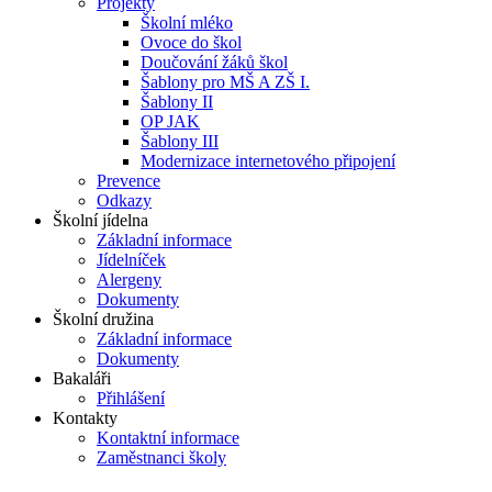
Projekty
Školní mléko
Ovoce do škol
Doučování žáků škol
Šablony pro MŠ A ZŠ I.
Šablony II
OP JAK
Šablony III
Modernizace internetového připojení
Prevence
Odkazy
Školní jídelna
Základní informace
Jídelníček
Alergeny
Dokumenty
Školní družina
Základní informace
Dokumenty
Bakaláři
Přihlášení
Kontakty
Kontaktní informace
Zaměstnanci školy