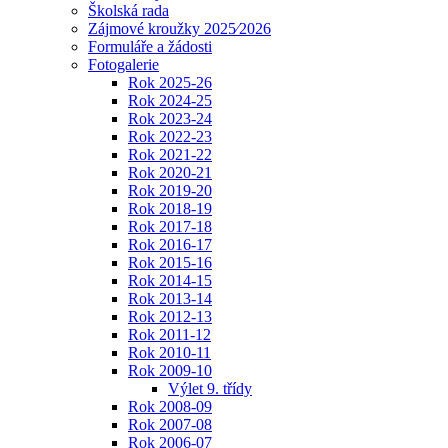
Školská rada
Zájmové kroužky 2025⁄2026
Formuláře a žádosti
Fotogalerie
Rok 2025-26
Rok 2024-25
Rok 2023-24
Rok 2022-23
Rok 2021-22
Rok 2020-21
Rok 2019-20
Rok 2018-19
Rok 2017-18
Rok 2016-17
Rok 2015-16
Rok 2014-15
Rok 2013-14
Rok 2012-13
Rok 2011-12
Rok 2010-11
Rok 2009-10
Výlet 9. třídy
Rok 2008-09
Rok 2007-08
Rok 2006-07