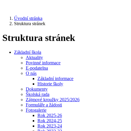
Úvodní stránka
Struktura stránek
Struktura stránek
Základní škola
Aktuality
Povinné informace
E-podatelna
O nás
Základní informace
Historie školy
Dokumenty
Školská rada
Zájmové kroužky 2025/2026
Formuláře a žádosti
Fotogalerie
Rok 2025-26
Rok 2024-25
Rok 2023-24