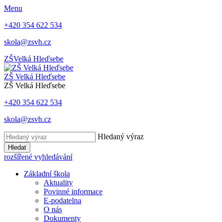
Menu
+420 354 622 534
skola@zsvh.cz
ZŠ
Velká Hleďsebe
ZŠ Velká Hleďsebe
ZŠ Velká Hleďsebe
+420 354 622 534
skola@zsvh.cz
Hledaný výraz
Hledat
rozšířené vyhledávání
Základní škola
Aktuality
Povinné informace
E-podatelna
O nás
Dokumenty