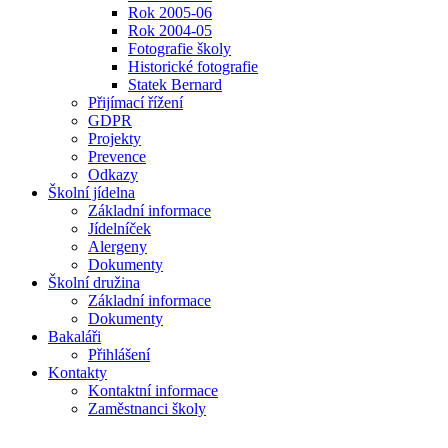
Rok 2005-06
Rok 2004-05
Fotografie školy
Historické fotografie
Statek Bernard
Přijímací řížení
GDPR
Projekty
Prevence
Odkazy
Školní jídelna
Základní informace
Jídelníček
Alergeny
Dokumenty
Školní družina
Základní informace
Dokumenty
Bakaláři
Přihlášení
Kontakty
Kontaktní informace
Zaměstnanci školy